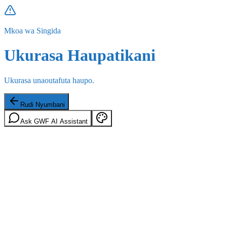
Mkoa wa Singida
Ukurasa Haupatikani
Ukurasa unaoutafuta haupo.
Rudi Nyumbani
Ask GWF AI Assistant