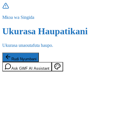
Mkoa wa Singida
Ukurasa Haupatikani
Ukurasa unaoutafuta haupo.
Rudi Nyumbani
Ask GWF AI Assistant