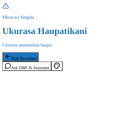
Mkoa wa Singida
Ukurasa Haupatikani
Ukurasa unaoutafuta haupo.
Rudi Nyumbani
Ask GWF AI Assistant