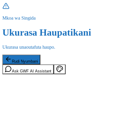
Mkoa wa Singida
Ukurasa Haupatikani
Ukurasa unaoutafuta haupo.
Rudi Nyumbani
Ask GWF AI Assistant